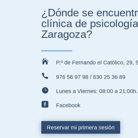
¿Dónde se encuentr
clínica de psicologí
Zaragoza?

P.º de Fernando el Católico, 29,

976 56 97 98
/
630 25 36 89

Lunes a Viernes: 08:00 a 21:00h.

Facebook
Reservar mi primera sesión