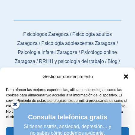
Psicólogos Zaragoza
/
Psicología adultos
Zaragoza
/
Psicología adolescentes Zaragoza
/
Psicología infantil Zaragoza
/
Psicólogo online
Zaragoza
/
RRHH y psicología del trabajo
/
Blog
/
Contacto
Gestionar consentimiento
Para ofrecer las mejores experiencias, utilizamos tecnologías como las
cookies para almacenar y/o acceder a la información del dispositivo. El
consentimiento de estas tecnologías nos permitirá procesar datos como el
comportamiento de navegación o las identificaciones únicas en este sitio.
No consentir o retirar el consentimiento, puede afectar negativamente a
Consulta telefónica gratis
ciertas características y funciones.
Si tienes estrés, ansiedad, depresión… y
no sabes cómo podemos ayudarte,
Aceptar
© 2026 Psicólogos Zaragoza | Agencia de