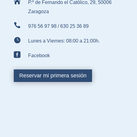

P.º de Fernando el Católico, 29, 50006
Zaragoza

976 56 97 98
/
630 25 36 89

Lunes a Viernes: 08:00 a 21:00h.

Facebook
Reservar mi primera sesión