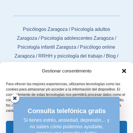
Psicólogos Zaragoza
/
Psicología adultos
Zaragoza
/
Psicología adolescentes Zaragoza
/
Psicología infantil Zaragoza
/
Psicólogo online
Zaragoza
/
RRHH y psicología del trabajo
/
Blog
/
Contacto
Gestionar consentimiento
Para ofrecer las mejores experiencias, utilizamos tecnologías como las
cookies para almacenar y/o acceder a la información del dispositivo. El
consentimiento de estas tecnologías nos permitirá procesar datos como el
comportamiento de navegación o las identificaciones únicas en este sitio.
No consentir o retirar el consentimiento, puede afectar negativamente a
Consulta telefónica gratis
ciertas características y funciones.
Si tienes estrés, ansiedad, depresión… y
no sabes cómo podemos ayudarte,
Aceptar
© 2026 Psicólogos Zaragoza | Agencia de