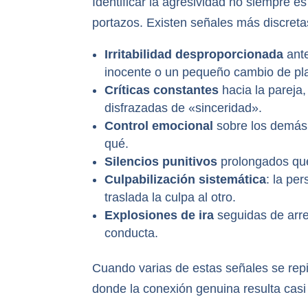
Identificar la agresividad no siempre es 
portazos. Existen señales más discret
Irritabilidad desproporcionada
ante
inocente o un pequeño cambio de pl
Críticas constantes
hacia la pareja
disfrazadas de «sinceridad».
Control emocional
sobre los demás:
qué.
Silencios punitivos
prolongados que 
Culpabilización sistemática
: la pe
traslada la culpa al otro.
Explosiones de ira
seguidas de arre
conducta.
Cuando varias de estas señales se repi
donde la conexión genuina resulta casi